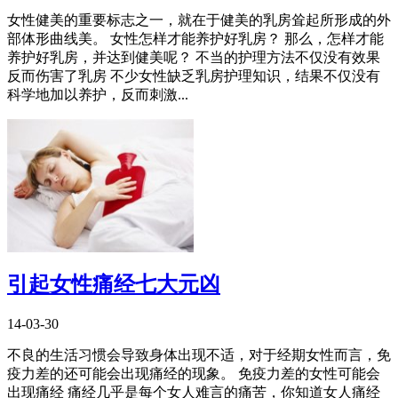
女性健美的重要标志之一，就在于健美的乳房耸起所形成的外
部体形曲线美。 女性怎样才能养护好乳房？ 那么，怎样才能
养护好乳房，并达到健美呢？ 不当的护理方法不仅没有效果
反而伤害了乳房 不少女性缺乏乳房护理知识，结果不仅没有
科学地加以养护，反而刺激...
引起女性痛经七大元凶
14-03-30
不良的生活习惯会导致身体出现不适，对于经期女性而言，免
疫力差的还可能会出现痛经的现象。 免疫力差的女性可能会
出现痛经 痛经几乎是每个女人难言的痛苦，你知道女人痛经