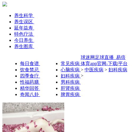
养生科学
养生误区
延年益寿
特色疗法
今日养生
养生图库
球迷网足球直播_易倍
每日食谱
常见疾病
体育app官网-下载|平台
饮食禁忌
心脑疾病
>
中医疾病
>
妇科疾病
>
四季食疗
妇科疾病
性福药膳
男科疾病
精华回答
肝肾疾病
奇闻八卦
脾胃疾病