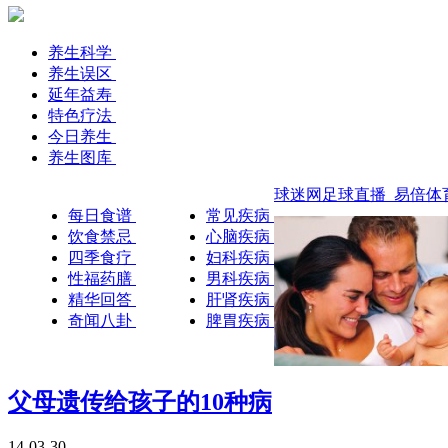
养生科学
养生误区
延年益寿
特色疗法
今日养生
养生图库
球迷网足球直播_易倍体育
每日食谱
常见疾病
饮食禁忌
心脑疾病
四季食疗
妇科疾病
性福药膳
男科疾病
精华回答
肝肾疾病
奇闻八卦
脾胃疾病
父母遗传给孩子的10种病
14-03-30