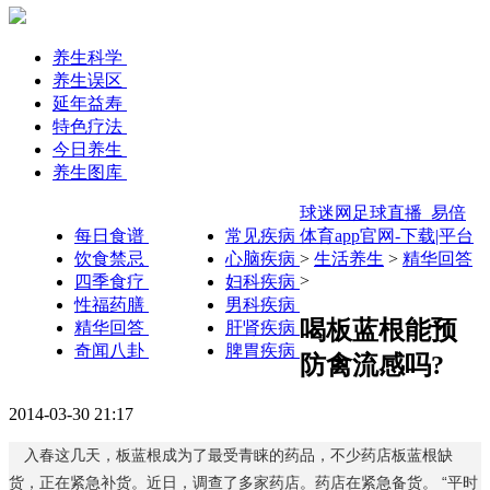
养生科学
养生误区
延年益寿
特色疗法
今日养生
养生图库
球迷网足球直播_易倍
每日食谱
常见疾病
体育app官网-下载|平台
饮食禁忌
心脑疾病
>
生活养生
>
精华回答
>
四季食疗
妇科疾病
性福药膳
男科疾病
喝板蓝根能预
精华回答
肝肾疾病
奇闻八卦
脾胃疾病
防禽流感吗?
2014-03-30 21:17
入春这几天，板蓝根成为了最受青睐的药品，不少药店板蓝根缺
货，正在紧急补货。近日，调查了多家药店。药店在紧急备货。 “平时