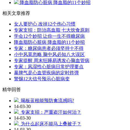
降血脂防心脏病 降血脂的11个妙招
相关文章推荐
女人要护心 改掉12个伤心习惯
专家支招：防治高血脂 七大饮食原则
学会12个妙招 让你一生不得糖尿病
降血脂防心脏病 降血脂的11个妙招
专家：糖尿病患者必须坚持十不得
小中风莫忽略 脑中风必知八大误区
专家提醒 周末狂睡易诱发心脑血管病
专家：风湿性心脏病日常护理要点
暴脾气是心血管疾病的定时炸弹
警惕12大信号预示心脏病变
精华回答
喝板蓝根能预防禽流感吗?
14-03-30
专家支招：严重盗汗如何治？
14-03-30
为什么起床不能马上叠被子？
14-03-30