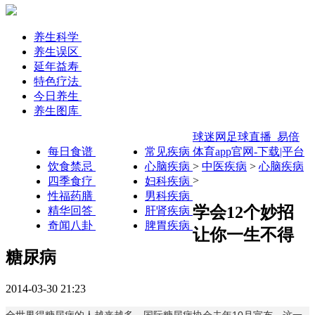
养生科学
养生误区
延年益寿
特色疗法
今日养生
养生图库
球迷网足球直播_易倍
每日食谱
常见疾病
体育app官网-下载|平台
饮食禁忌
心脑疾病
>
中医疾病
>
心脑疾病
>
四季食疗
妇科疾病
性福药膳
男科疾病
学会12个妙招
精华回答
肝肾疾病
奇闻八卦
脾胃疾病
让你一生不得
糖尿病
2014-03-30 21:23
全世界得糖尿病的人越来越多，国际糖尿病协会去年10月宣布，这一