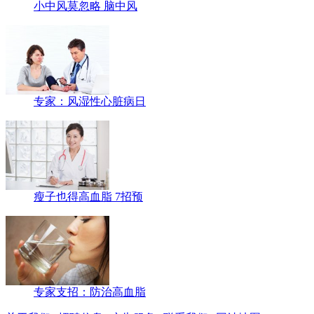
小中风莫忽略 脑中风
专家：风湿性心脏病日
瘦子也得高血脂 7招预
专家支招：防治高血脂