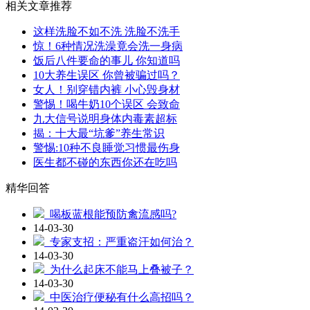
相关文章推荐
这样洗脸不如不洗 洗脸不洗手
惊！6种情况洗澡竟会洗一身病
饭后八件要命的事儿 你知道吗
10大养生误区 你曾被骗过吗？
女人！别穿错内裤 小心毁身材
警惕！喝牛奶10个误区 会致命
九大信号说明身体内毒素超标
揭：十大最“坑爹”养生常识
警惕:10种不良睡觉习惯最伤身
医生都不碰的东西你还在吃吗
精华回答
喝板蓝根能预防禽流感吗?
14-03-30
专家支招：严重盗汗如何治？
14-03-30
为什么起床不能马上叠被子？
14-03-30
中医治疗便秘有什么高招吗？