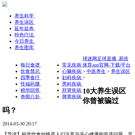
养生科学
养生误区
延年益寿
特色疗法
今日养生
养生图库
球迷网足球直播_易倍
每日食谱
常见疾病
体育app官网-下载|平台
饮食禁忌
心脑疾病
>
中医养生
>
养生误区
>
四季食疗
妇科疾病
性福药膳
男科疾病
10大养生误区
精华回答
肝肾疾病
奇闻八卦
脾胃疾病
你曾被骗过
吗？
2014-03-30 20:17
【导读】科学饮食始终是人们注意与关心健康的首选问题。尽