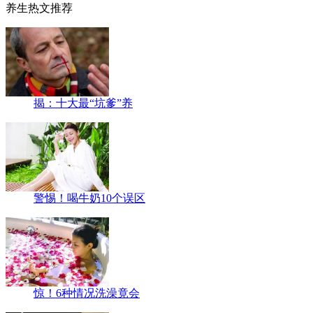
养生热文推荐
揭：十大最“坑爹”养
警惕！喝牛奶10个误区
惊！6种情况洗澡竟会