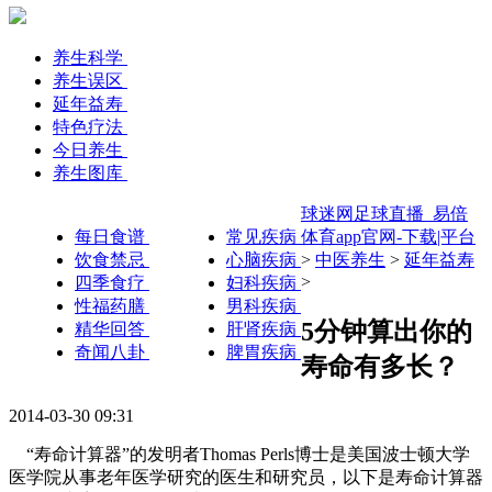
养生科学
养生误区
延年益寿
特色疗法
今日养生
养生图库
球迷网足球直播_易倍
每日食谱
常见疾病
体育app官网-下载|平台
饮食禁忌
心脑疾病
>
中医养生
>
延年益寿
>
四季食疗
妇科疾病
性福药膳
男科疾病
5分钟算出你的
精华回答
肝肾疾病
奇闻八卦
脾胃疾病
寿命有多长？
2014-03-30 09:31
“寿命计算器”的发明者Thomas Perls博士是美国波士顿大学
医学院从事老年医学研究的医生和研究员，以下是寿命计算器