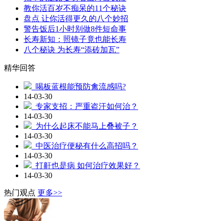
教你活百岁不痴呆的11个秘诀
盘点 让你活得更久的八个妙招
警告饭后1小时别做8件短命事
长寿新知：照镜子竟也能长寿
八个秘诀 为长寿“添砖加瓦”
精华回答
喝板蓝根能预防禽流感吗?
14-03-30
专家支招：严重盗汗如何治？
14-03-30
为什么起床不能马上叠被子？
14-03-30
中医治疗便秘有什么高招吗？
14-03-30
打鼾也是病 如何治疗效果好？
14-03-30
热门观点
更多>>