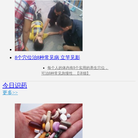
8个穴位治8种常见病 立竿见影
每个人的体内有8个实用的养生穴位，
可治8种常见急慢性...【详细】
今日识药
更多>>