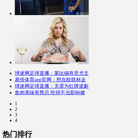
球迷网足球直播：莱比锡有意尤文
易倍体育app官网：想在欧联杯走
球迷网足球直播：无需为红牌道歉
鱼肉美味有禁忌 吃得不当影响健
1
2
3
4
热门排行