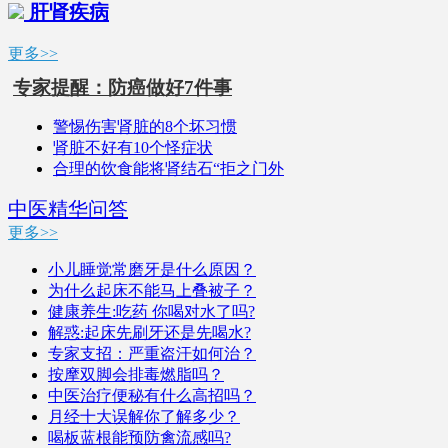
肝肾疾病
更多>>
专家提醒：防癌做好7件事
警惕伤害肾脏的8个坏习惯
肾脏不好有10个怪症状
合理的饮食能将肾结石“拒之门外
中医精华问答
更多>>
小儿睡觉常磨牙是什么原因？
为什么起床不能马上叠被子？
健康养生:吃药 你喝对水了吗?
解惑:起床先刷牙还是先喝水?
专家支招：严重盗汗如何治？
按摩双脚会排毒燃脂吗？
中医治疗便秘有什么高招吗？
月经十大误解你了解多少？
喝板蓝根能预防禽流感吗?