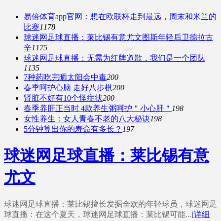
易倍体育app官网：想在欧联杯走到最远，周末和米兰的
比赛
1178
球迷网足球直播：莱比锡有意尤文图斯年轻后卫德拉古
辛
1175
球迷网足球直播：无需为红牌道歉，我们是一个团队
1135
7种药吃完晒太阳会中毒
200
春季呵护心脑 走好八步棋
200
肾脏不好有10个怪症状
200
春季养肝正当时 4款养生粥呵护＂小心肝＂
198
女性养生：女人青春不老的八大秘诀
198
5分钟算出你的寿命有多长？
197
球迷网足球直播：莱比锡有意
尤文
球迷网足球直播：莱比锡擅长发掘全欧的年轻球员，球迷网足
球直播：在这个夏天，球迷网足球直播：莱比锡可能...
[详细