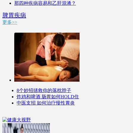
那四种疾病容易和乙肝混淆？
脾胃疾病
更多>>
8个妙招拯救你的落枕脖子
炸鸡和啤酒 肠胃如何HOLD住
中医支招 如何治疗慢性胃炎