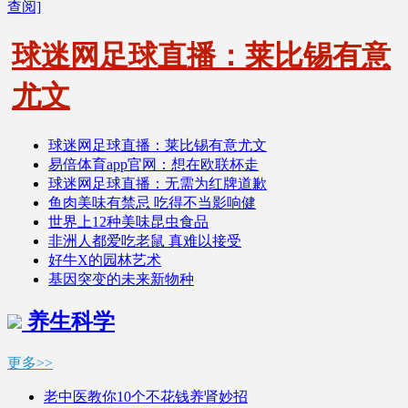
查阅]
球迷网足球直播：莱比锡有意
尤文
球迷网足球直播：莱比锡有意尤文
易倍体育app官网：想在欧联杯走
球迷网足球直播：无需为红牌道歉
鱼肉美味有禁忌 吃得不当影响健
世界上12种美味昆虫食品
非洲人都爱吃老鼠 真难以接受
好牛X的园林艺术
基因突变的未来新物种
养生科学
更多>>
老中医教你10个不花钱养肾妙招