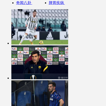
奇闻八卦
脾胃疾病