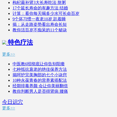
枸杞最补肾3大长寿吃法 熬粥
17个延长寿命的有趣方法 结婚
计算：看你每天喝多少水可长命百岁
9个坏习惯一夜老10岁 趴着睡
揭：从走路姿势看出寿命长短
教你活百岁不痴呆的11个秘诀
特色疗法
更多>>
中医教6招彻底让你告别阳痿
七种抵抗衰老的绝佳保养方法
揭呵护完美胸部的七个小诀窍
10种永葆青春的营养素搭配法
经期排毒养颜 会让你美丽翻倍
教你判断男人是否得肾病 腰痛
今日识穴
更多>>