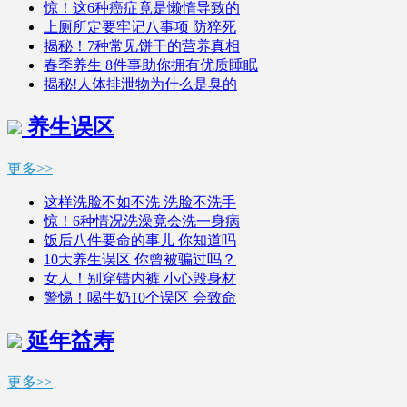
惊！这6种癌症竟是懒惰导致的
上厕所定要牢记八事项 防猝死
揭秘！7种常见饼干的营养真相
春季养生 8件事助你拥有优质睡眠
揭秘!人体排泄物为什么是臭的
养生误区
更多>>
这样洗脸不如不洗 洗脸不洗手
惊！6种情况洗澡竟会洗一身病
饭后八件要命的事儿 你知道吗
10大养生误区 你曾被骗过吗？
女人！别穿错内裤 小心毁身材
警惕！喝牛奶10个误区 会致命
延年益寿
更多>>