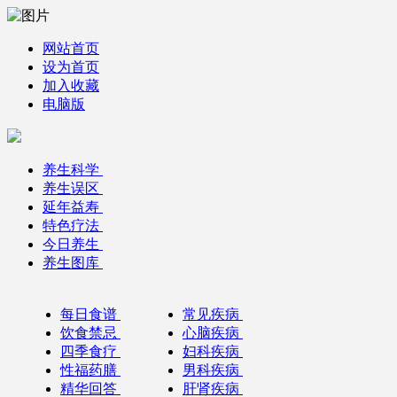
网站首页
设为首页
加入收藏
电脑版
养生科学
养生误区
延年益寿
特色疗法
今日养生
养生图库
每日食谱
常见疾病
饮食禁忌
心脑疾病
四季食疗
妇科疾病
性福药膳
男科疾病
精华回答
肝肾疾病