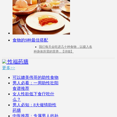
食物的9种最佳搭配
我们每天会吃进几十种食物，以摄入各
种身体所需的营养...【详细】
性福药膳
更多>>
可以媲美伟哥的助性食物
男人必看：一周助性壮阳
食谱推荐
女人性欲低下食疗吃什
么？
男人必知：8大催情助性
药膳
中医推荐：专属男人的补