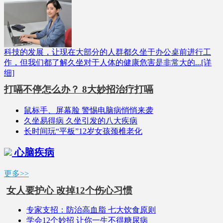
科技的发展，让现在大部分的人群都久坐于办公桌前进行工
作，但我们都了解久坐对于人体的健康危害是非常大的...[详
细]
打嗝不停怎么办？ 8大妙招治疗打嗝
鼠标手、屏幕脸 警惕电脑病悄悄来袭
久坐易得病 久坐引发的八大疾病
长时间玩“平板”12岁女孩颈椎老化
心脑疾病
更多>>
女人要护心 改掉12个伤心习惯
专家支招：防治高血脂 七大饮食原则
学会12个妙招 让你一生不得糖尿病