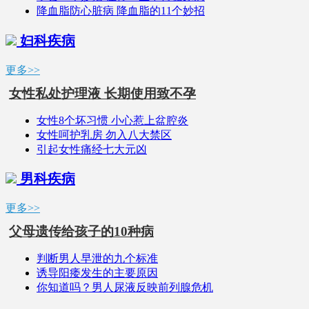
降血脂防心脏病 降血脂的11个妙招
妇科疾病
更多>>
女性私处护理液 长期使用致不孕
女性8个坏习惯 小心惹上盆腔炎
女性呵护乳房 勿入八大禁区
引起女性痛经七大元凶
男科疾病
更多>>
父母遗传给孩子的10种病
判断男人早泄的九个标准
诱导阳痿发生的主要原因
你知道吗？男人尿液反映前列腺危机