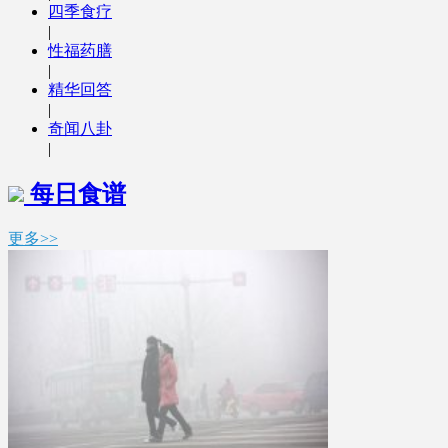
四季食疗
|
性福药膳
|
精华回答
|
奇闻八卦
|
每日食谱
更多>>